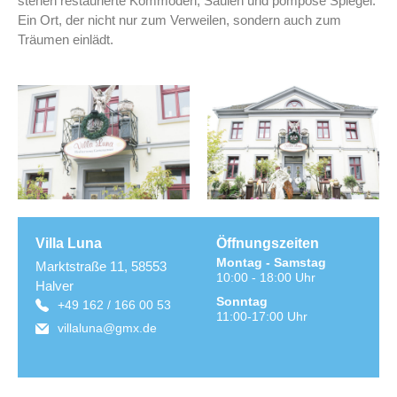
stehen restaurierte Kommoden, Säulen und pompöse Spiegel.
Ein Ort, der nicht nur zum Verweilen, sondern auch zum
Träumen einlädt.
Villa Luna
Öffnungszeiten
Montag - Samstag
Marktstraße 11, 58553
10:00 - 18:00 Uhr
Halver
Sonntag
+49 162 / 166 00 53
11:00-17:00 Uhr
villaluna@gmx.de