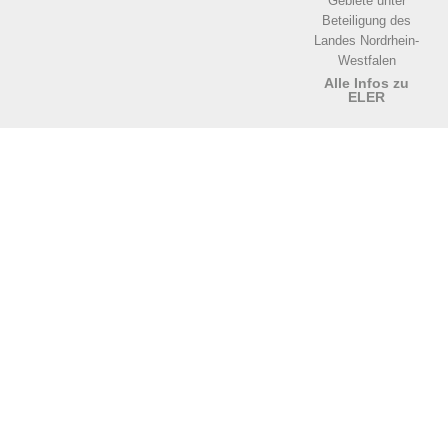
Gebiete unter
Beteiligung des
Landes Nordrhein-
Westfalen
Alle Infos zu
ELER