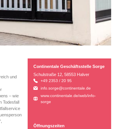
Continentale Geschäftsstelle Sorge
Schulstraße 12, 58553 Halver
reich und
+49 2353 / 20 95
info.sorge@continentale.de
r
www.continentale.de/web/info-
bens – wie
sorge
n Todesfall
fallservice
rauensperson
“,
Öffnungszeiten