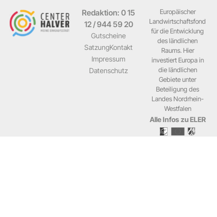
Redaktion: 0 15
Europäischer
Landwirtschaftsfond
12 / 944 59 20
für die Entwicklung
Gutscheine
des ländlichen
Satzung
Kontakt
Raums. Hier
Impressum
investiert Europa in
die ländlichen
Datenschutz
Gebiete unter
Beteiligung des
Landes Nordrhein-
Westfalen
Alle Infos zu ELER