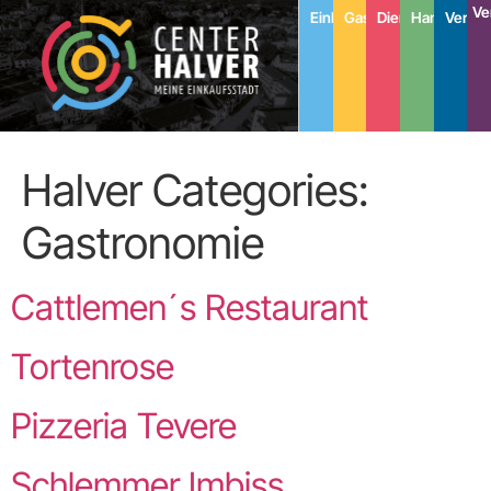
Inhalt
Ve
Einkaufen
Gastronomie
Dienstleistung
Handwerk
Verein
springen
Halver Categories:
Gastronomie
Cattlemen´s Restaurant
Tortenrose
Pizzeria Tevere
Schlemmer Imbiss